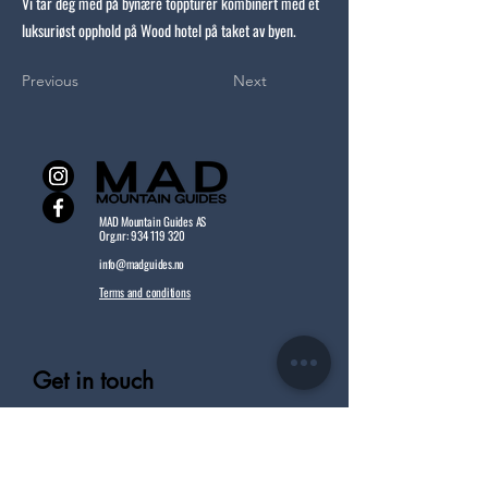
Vi tar deg med på bynære toppturer kombinert med et
luksuriøst opphold på Wood hotel på taket av byen.
Previous
Next
MAD Mountain Guides AS
Org.nr:
934 119 320
info@madguides.no
Terms and conditions
Get in touch
First name
Last name