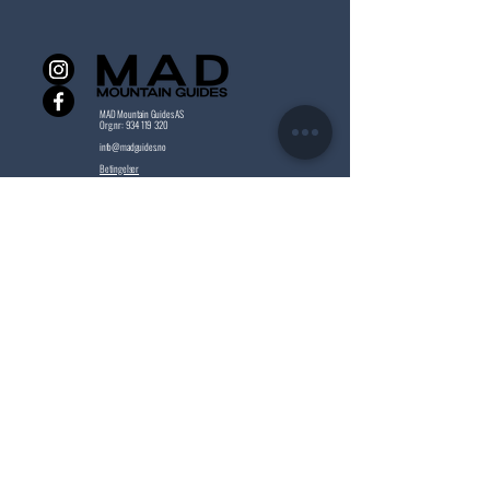
MAD Mountain Guides AS
Org.nr:
934 119 320
info@madguides.no
Betingelser
SEND OSS DIN FORESPØRSEL
Fornavn
Etternavn
E-post
Skriv en melding