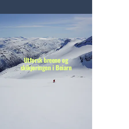
Utforsk breene og
skikjøringen i Beiarn