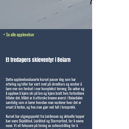
< Se alle opplevelser
Et tredagers skieventyr i Beiarn
Dette opplevelsesbaserte kurset passer deg som har
erfaring og/eller har vært med på skredkurs og ønsker å
lære mer om ferdsel i mer komplekst terreng. Du søker og
å oppleve å kjøre ski på bre og kjøre bratt hvis forholdene
tillater det. Målet er å utforske breene øverst i Beiardalen
samtidig som vi lærer hvordan man vurderer hvor det er
smart å ferdes, og hva man gjør ved fall i bresprekk.
Kurset har utgangspunkt fra Leiråmoen og aktuelle topper
kan være Skjelåtind, Leiråtind og Stormyrtind, for å nevne
noen. Vi vil fokusere på timing av solinnstråling for å