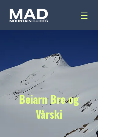
Beiarn Bre og
Vårski