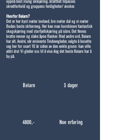
oppnå best mulig skikjøring. Bratthet tilpasses
skredforhold og gruppens ferdigheter/ ønsker.
Hvorfor Beiarn?
Det er her kyst møter innland, bre møter dal og vi møter
Bodøs beste skiterreng. Her kan man kombinere fantastisk
skogskjøring med storfjellskjøring på isbre. Det finnes
bratte renner og slake åpne flanker. Med andre ord, Beiarn
har alt. André, vår eminente Tindevegleder, valgte å bosette
seg her for snart 10 år siden av den enkle grunn: han ville
aldri dra! Vi gleder oss til å vise deg det beste Beiarn har å
by på.
Beiarn
3 dager
4800,-
Noe erfaring