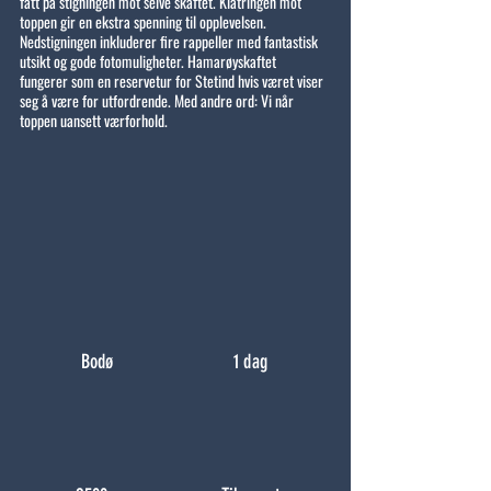
fatt på stigningen mot selve skaftet. Klatringen mot
toppen gir en ekstra spenning til opplevelsen.
Nedstigningen inkluderer fire rappeller med fantastisk
utsikt og gode fotomuligheter. Hamarøyskaftet
fungerer som en reservetur for Stetind hvis været viser
seg å være for utfordrende. Med andre ord: Vi når
toppen uansett værforhold.
Bodø
1 dag