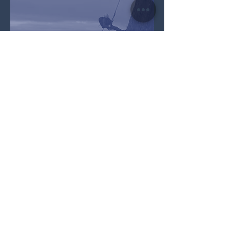
Vi organiserer en guide som tar vare på
sikkerheten slik at du kan senke skuldrene og
nyte turen.
Anmasj: 1t
klatring: 3-4t
Rappel: 1-2t
Retur: 1t
Hamarøyskaftet 611moh
Varighet 5-7 timer
Gruppe størrelse: 2-4 per guide.
Det er mulig å organisere flere guider på en