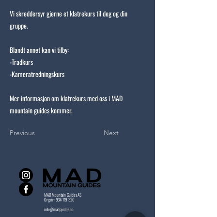
Vi skreddersyr gjerne et klatrekurs til deg og din
gruppe.
Blandt annet kan vi tilby:
-Tradkurs
-Kameratredningskurs
Mer informasjon om klatrekurs med oss i MAD
mountain guides kommer.
Previous
Next
MAD Mountain Guides AS
Org.nr:
934 119 320
info@madguides.no