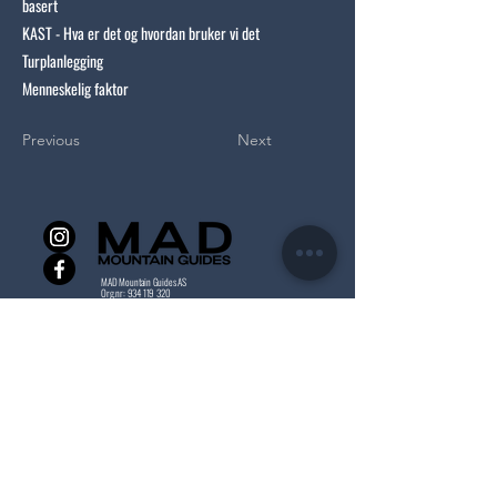
basert
KAST - Hva er det og hvordan bruker vi det
Turplanlegging
Menneskelig faktor
Previous
Next
MAD Mountain Guides AS
Org.nr:
934 119 320
info@madguides.no
Betingelser
SEND OSS DIN FORESPØRSEL
Fornavn