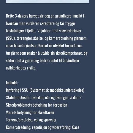
Dette 3-dagers kurset gir deg en grundigere innsikt i
hvordan man vurderer skredfare og tar trygge
beslutninger i fjellet. Vi jobber med snøvurderinger
(SSU), terrengforståelse, og kameratredning gjennom
case-baserte øvelser. Kurset er utviklet for erfarne
turgåere som ønsker å utvide sin skredkompetanse, og
sikter mot å gjøre deg bedre rustet til å håndtere
usikkerhet og risiko.
Innhold:
Innføring i SSU (Systematisk snødekkeundersøkelse)
Stabilitetstester, hvordan, når og hvor gjør vi dem?
Skredproblemets betydning for ferdselen
Værets betydning for skredfaren
Terrengforståelse, vei og sporvalg
Kameratredning, repetisjon og videreføring. Case